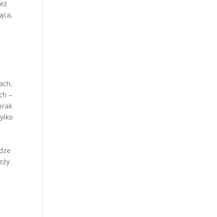
też
ąca,
ach.
ch –
brak
ylko
odze
eży