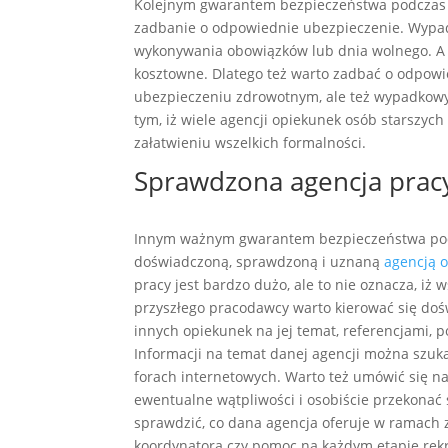
Kolejnym gwarantem bezpieczeństwa podczas w
zadbanie o odpowiednie ubezpieczenie. Wypad
wykonywania obowiązków lub dnia wolnego. A k
kosztowne. Dlatego też warto zadbać o odpowi
ubezpieczeniu zdrowotnym, ale też wypadkowy
tym, iż wiele agencji opiekunek osób starsz
załatwieniu wszelkich formalności.
Sprawdzona agencja prac
Innym ważnym gwarantem bezpieczeństwa podcz
doświadczoną, sprawdzoną i uznaną
agencją 
pracy jest bardzo dużo, ale to nie oznacza, iż 
przyszłego pracodawcy warto kierować się dośw
innych opiekunek na jej temat, referencjami, 
Informacji na temat danej agencji można szuk
forach internetowych. Warto też umówić się n
ewentualne wątpliwości i osobiście przekonać s
sprawdzić, co dana agencja oferuje w ramach 
koordynatora czy pomoc na każdym etapie rekr