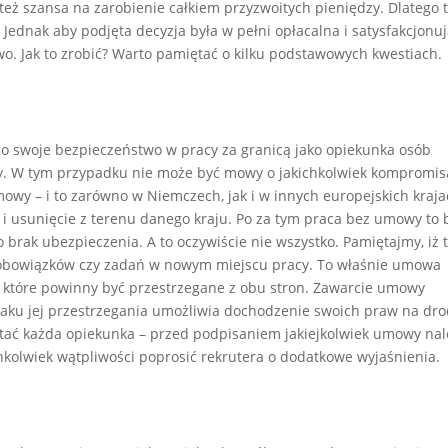
 też szansa na zarobienie całkiem przyzwoitych pieniędzy. Dlatego 
 Jednak aby podjęta decyzja była w pełni opłacalna i satysfakcjonuj
o. Jak to zrobić? Warto pamiętać o kilku podstawowych kwestiach.
o swoje bezpieczeństwo w pracy za granicą jako opiekunka osób
y. W tym przypadku nie może być mowy o jakichkolwiek kompromis
mowy – i to zarówno w Niemczech, jak i w innych europejskich kraja
a i usunięcie z terenu danego kraju. Po za tym praca bez umowy to 
brak ubezpieczenia. A to oczywiście nie wszystko. Pamiętajmy, iż t
obowiązków czy zadań w nowym miejscu pracy. To właśnie umowa
, które powinny być przestrzegane z obu stron. Zawarcie umowy
raku jej przestrzegania umożliwia dochodzenie swoich praw na dr
iętać każda opiekunka – przed podpisaniem jakiejkolwiek umowy nal
chkolwiek wątpliwości poprosić rekrutera o dodatkowe wyjaśnienia.