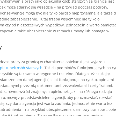
ykonywania pracy jako opiekunka osób starszych za granicą jest
ek może zdarzyć się wszędzie – na przykład podczas podróży,
onsekwencje mogą być nie tylko bardzo nieprzyjemne, ale także 
ednie zabezpieczenie. Tutaj trzeba wspomnieć nie tylko o
m czy od nieszczęśliwych wypadków. Jednocześnie warto pamiętać
ych zapewnia takie ubezpieczenie w ramach umowy lub pomaga w
y
as pracy za granicą w charakterze opiekunki jest wyjazd z
opiekunek osób starszych
. Takich podmiotów funkcjonujących na r
wszystkie są tak samo wiarygodne i rzetelne. Dlatego też szukając
iadczeniem danej agencji (ile lat funkcjonuje na rynku), opiniami
posiadanymi przez nią dokumentami, zezwoleniami i certyfikatami.
ać zarówno wśród znajomych opiekunek, jak i na różnego rodzaju
a rozmowę z przedstawicielem agencji, aby porozmawiać, rozwiać
ię, czy dana agencja jest warta zaufania. Jednocześnie warto tez
zatrudnienia – na przykład ubezpieczenie, darmowy transport, opi
utacji i zatrudnienia. To wszystko ma ogromne znaczenie w