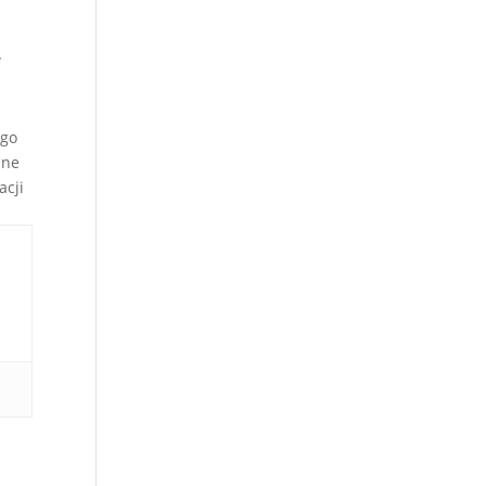
W
ego
jne
acji