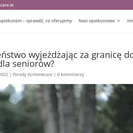
care.ie
opiekunem – sprawdź, co oferujemy
Nasi opiekunowie
Hi
eństwo wyjeżdżając za granicę d
dla seniorów?
 2022
|
Porady ALHomecare
|
0 komentarzy