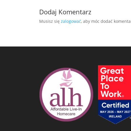
Dodaj Komentarz
Musisz się
zalogować
, aby móc dodać komenta