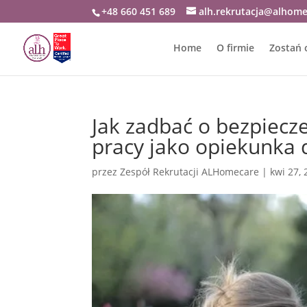
+48 660 451 689
alh.rekrutacja@alhome
Home
O firmie
Zostań 
Jak zadbać o bezpiecz
pracy jako opiekunka 
przez
Zespół Rekrutacji ALHomecare
|
kwi 27,