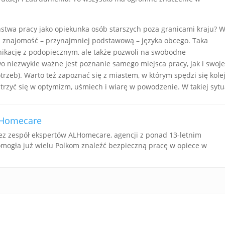
eństwa pracy jako opiekunka osób starszych poza granicami kraju? 
a znajomość – przynajmniej podstawową – języka obcego. Taka
ikację z podopiecznym, ale także pozwoli na swobodne
 niezwykle ważne jest poznanie samego miejsca pracy, jak i swoj
trzeb). Warto też zapoznać się z miastem, w którym spędzi się kole
rzyć się w optymizm, uśmiech i wiarę w powodzenie. W takiej sytu
ALHomecare
ez zespół ekspertów ALHomecare, agencji z ponad 13-letnim
mogła już wielu Polkom znaleźć bezpieczną pracę w opiece w