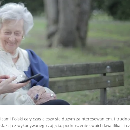
icami Polski cały czas cieszy się dużym zainteresowaniem. I trudno
tysfakcja z wykonywanego zajęcia, podnoszenie swoich kwalifikacji c