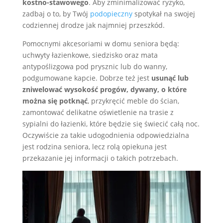
kostno-stawowego
. Aby zminimalizować ryzyko,
zadbaj o to, by Twój
podopieczny
spotykał na swojej
codziennej drodze jak najmniej przeszkód.
Pomocnymi akcesoriami w domu seniora będą:
uchwyty łazienkowe, siedzisko oraz mata
antypoślizgowa pod prysznic lub do wanny,
podgumowane kapcie. Dobrze też jest
usunąć lub
zniwelować wysokość progów, dywany, o które
można się potknąć
, przykręcić meble do ścian,
zamontować delikatne oświetlenie na trasie z
sypialni do łazienki, które będzie się świecić całą noc.
Oczywiście za takie udogodnienia odpowiedzialna
jest rodzina seniora, lecz rolą opiekuna jest
przekazanie jej informacji o takich potrzebach.