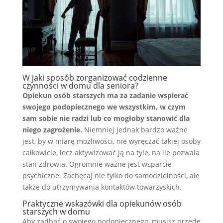
W jaki sposób zorganizować codzienne
czynności w domu dla seniora?
Opiekun osób starszych ma za zadanie wspierać
swojego podopiecznego we wszystkim, w czym
sam sobie nie radzi lub co mogłoby stanowić dla
niego zagrożenie.
Niemniej jednak bardzo ważne
jest, by w miarę możliwości, nie wyręczać takiej osoby
całkowicie, lecz aktywizować ją na tyle, na ile pozwala
stan zdrowia. Ogromnie ważne jest wsparcie
psychiczne. Zachęcaj nie tylko do samodzielności, ale
także do utrzymywania kontaktów towarzyskich.
Praktyczne wskazówki dla opiekunów osób
starszych w domu
Aby zadbać o swojego podopiecznego, musisz przede